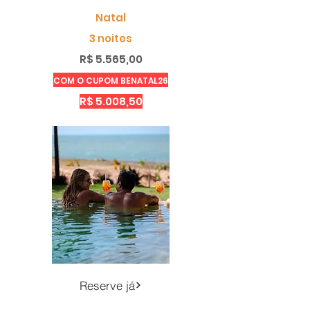
Natal
3 noites
R$ 5.565,00
COM O CUPOM BENATAL26
R$ 5.008,50
Reserve já