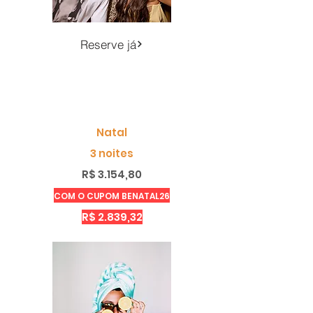
Reserve já
Natal
3 noites
R$ 3.154,80
COM O CUPOM BENATAL26
R$ 2.839,32