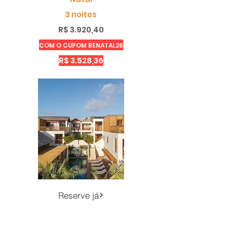
3 noites
R$ 3.920,40
COM O CUPOM BENATAL26
R$ 3.528,36
Reserve já