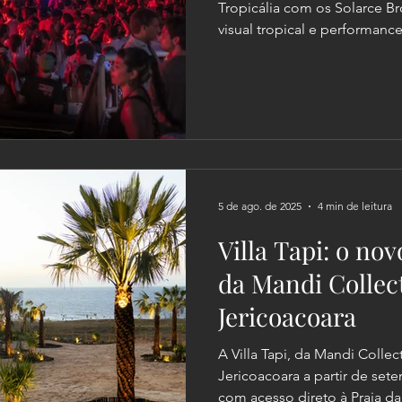
Tropicália com os Solarce B
visual tropical e performanc
para a história da alta temp
5 de ago. de 2025
4 min de leitura
Villa Tapi: o no
da Mandi Collec
Jericoacoara
A Villa Tapi, da Mandi Collec
Jericoacoara a partir de set
com acesso direto à Praia da