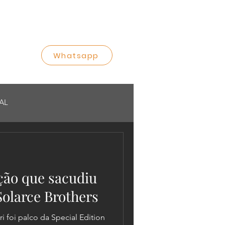
Whatsapp
AL
ição que sacudiu
Solarce Brothers
i foi palco da Special Edition