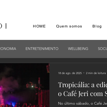
HOME
Quem somos
Blog
RONOMIA
ENTRETENIMENTO
WELLBEING
SOCI
18 de ago. de 2025
2 min de leitura
Tropicália: a ed
o Café Jeri com 
No último sábado, o Café Jer