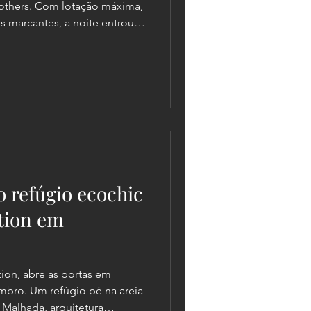
rothers. Com lotação máxima,
es marcantes, a noite entrou
orada em Jericoacoara.
vo refúgio ecochic
tion em
tion, abre as portas em
embro. Um refúgio pé na areia
 Malhada, arquitetura