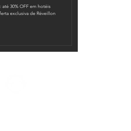
n: até 30% OFF em hotéis
ferta exclusiva de Réveillon
© 2026 por Mandi Collection
 Alves de Lima s/n - Ceará, 62598-000, Brasil