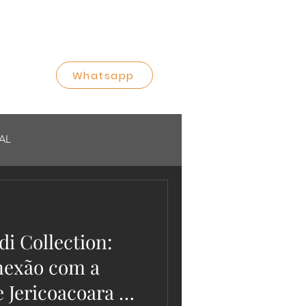
Whatsapp
AL
i Collection:
nexão com a
 Jericoacoara e