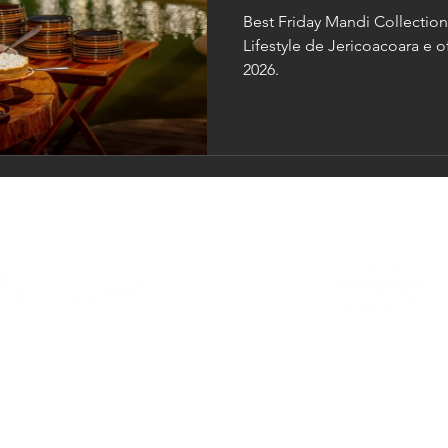
o Réveillon 2026
Best Friday Mandi Collectio
Lifestyle de Jericoacoara e o
2026.
Rua Bertoldo