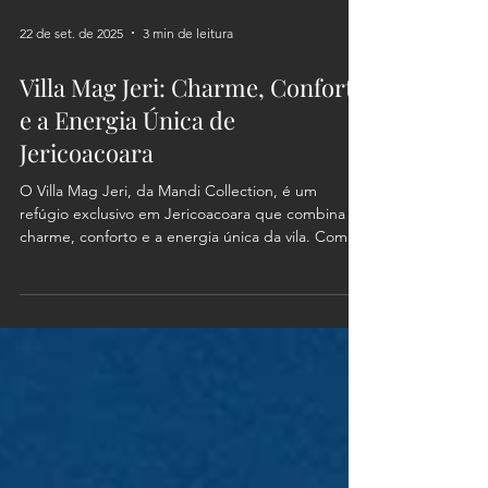
22 de set. de 2025
3 min de leitura
Villa Mag Jeri: Charme, Conforto
e a Energia Única de
Jericoacoara
O Villa Mag Jeri, da Mandi Collection, é um
refúgio exclusivo em Jericoacoara que combina
charme, conforto e a energia única da vila. Com
suítes aconchegantes, piscina iluminada e
gastronomia autêntica, é o destino ideal para
casais, famílias e viajantes que buscam
experiências memoráveis.