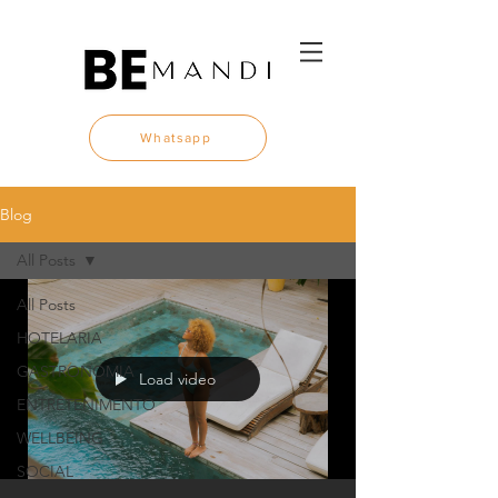
Whatsapp
Blog
All Posts
All Posts
HOTELARIA
GASTRONOMIA
Load video
ENTRETENIMENTO
WELLBEING
SOCIAL