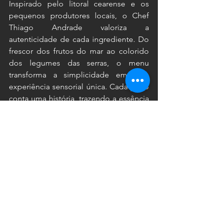
Inspirado pelo litoral cearense e os 
pequenos produtores locais, o Chef 
Thiago Andrade valoriza a 
autenticidade de cada ingrediente. Do 
frescor dos frutos do mar ao colorido 
dos legumes das serras, o menu 
transforma a simplicidade em uma 
experiência sensorial única. Cada prato 
conta uma história, trazendo a essência 
do Ceará para a sua mesa.
Por Que Visitar o Restaurante do 
Hurricane Jeri?