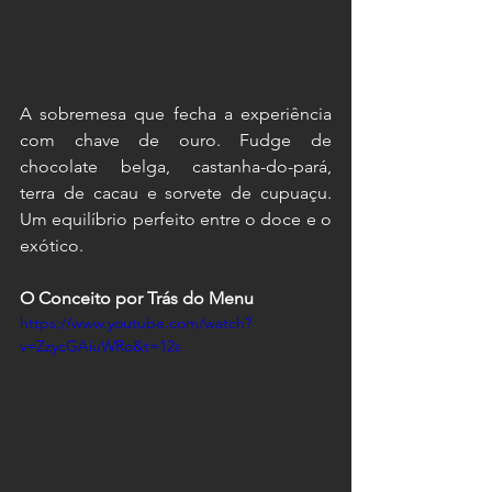
A sobremesa que fecha a experiência 
com chave de ouro. Fudge de 
chocolate belga, castanha-do-pará, 
terra de cacau e sorvete de cupuaçu. 
Um equilíbrio perfeito entre o doce e o 
exótico.
O Conceito por Trás do Menu
https://www.youtube.com/watch?
v=ZzycGAiuWRo&t=12s