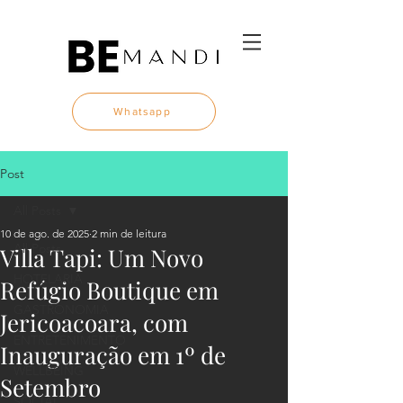
Whatsapp
Post
All Posts
10 de ago. de 2025
2 min de leitura
All Posts
Villa Tapi: Um Novo
HOTELARIA
Refúgio Boutique em
GASTRONOMIA
Jericoacoara, com
ENTRETENIMENTO
Inauguração em 1º de
WELLBEING
Setembro
SOCIAL