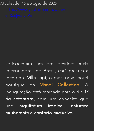
Atualizado:
15 de ago. de 2025
https://www.youtube.com/watch?
v=RxcjweNjfZc
Jericoacoara, um dos destinos mais 
encantadores do Brasil, está prestes a 
receber a 
Villa Tapí
, o mais novo hotel 
boutique da 
Mandi Collection
. A 
inauguração está marcada para o dia 
1º 
de setembro
, com um conceito que 
une 
arquitetura tropical, natureza 
exuberante e conforto exclusivo
.