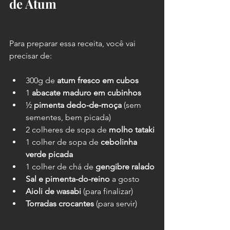
de Atum
Para preparar essa receita, você vai 
precisar de:
300g de 
atum fresco em cubos
1 
abacate maduro em cubinhos
½ 
pimenta dedo-de-moça
 (sem 
sementes, bem picada)
2 colheres de sopa de 
molho tataki
1 colher de sopa de 
cebolinha 
verde picada
1 colher de chá de 
gengibre ralado
Sal e pimenta-do-reino
 a gosto
Aioli de wasabi
 (para finalizar)
Torradas crocantes
 (para servir)