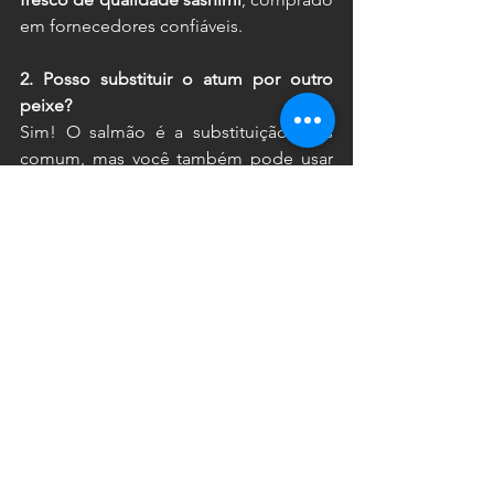
em fornecedores confiáveis.
2. Posso substituir o atum por outro 
peixe?
Sim! O salmão é a substituição mais 
comum, mas você também pode usar 
peixes brancos frescos.
3. Qual acompanhamento combina 
melhor com Tartare de Atum?
As clássicas torradas crocantes, chips 
de batata ou até uma salada leve.
4. Posso preparar com antecedência?
O ideal é preparar e consumir 
imediatamente, para manter a 
textura e 
frescor do peixe
.