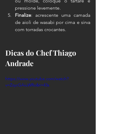
ou molde, coloque o tartare e 
pressione levemente.
Finalize
: acrescente uma camada 
de aioli de wasabi por cima e sirva 
com torradas crocantes.
Dicas do Chef Thiago 
Andrade
https://www.youtube.com/watch?
v=ZzycGAiuWRo&t=43s